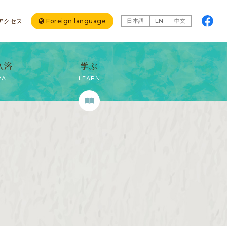
アクセス
Foreign language
日本語
EN
中文
入浴
学ぶ
PA
LEARN