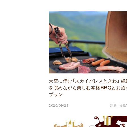
天空に佇む「スカイパレスときわ」 絶
を眺めながら楽しむ本格BBQとお泊
プラン
2020/09/29
記者 : 福島