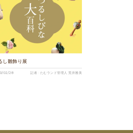
るし雛飾り展
0/02/28
記者 : たむランド管理人 荒井雅美