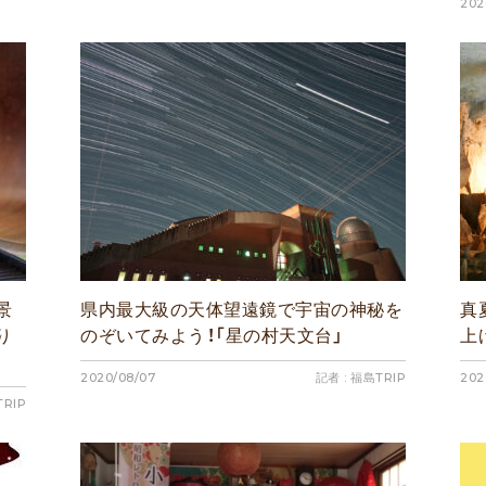
202
景
県内最大級の天体望遠鏡で宇宙の神秘を
真
り
のぞいてみよう！「星の村天文台」
上
2020/08/07
記者 : 福島TRIP
202
TRIP