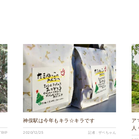
神俣駅は今年もキラ☆キラです
ア
人
TRIP
2020/12/25
記者 : ザベちゃん