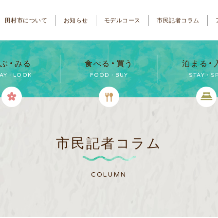
田村市について
お知らせ
モデルコース
市民記者コラム
ぶ・みる
食べる・買う
泊まる・
LAY・LOOK
FOOD・BUY
STAY・S
市民記者コラム
COLUMN