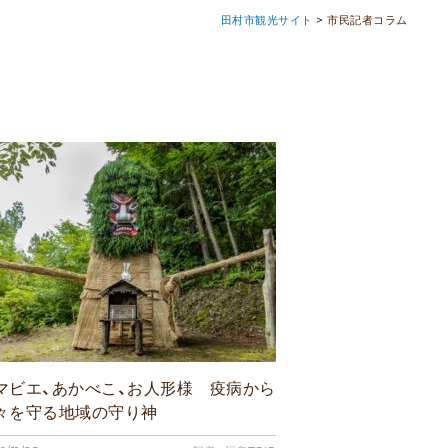
田村市観光サイト
>
市民記者コラム
マビエ、あかべこ、お人形様 疫病から
々を守る地域の守り神