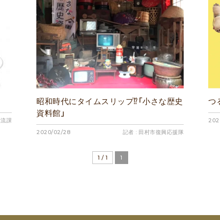
昭和時代にタイムスリップ⁉「小さな歴史
つ
資料館」
交流課
202
2020/02/28
記者 : 田村市復興応援隊
1 / 1
1