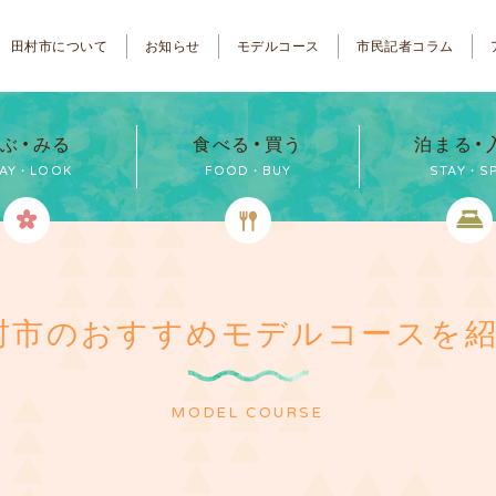
田村市について
お知らせ
モデルコース
市民記者コラム
ぶ・みる
食べる・買う
泊まる・
LAY・LOOK
FOOD・BUY
STAY・S
村市のおすすめモデルコースを紹
MODEL COURSE