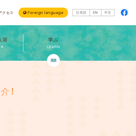
アクセス
Foreign language
日本語
EN
中文
入浴
学ぶ
PA
LEARN
介！