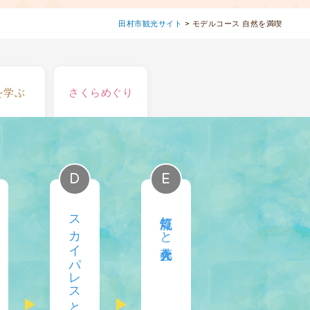
田村市観光サイト
>
モデルコース 自然を満喫
を学ぶ
さくらめぐり
スカイパレスときわ
灯籠流しと花火大会