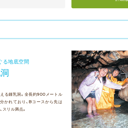
ぐる地底空間
乳洞
える鍾乳洞。全長約900メートル
に分かれており、Bコースから先は
、スリル満点。