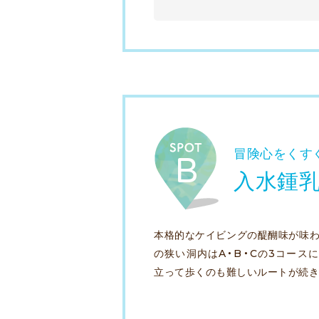
冒険心をくす
入水鍾
本格的なケイビングの醍醐味が味わ
の狭い洞内はA・B・Cの3コース
立って歩くのも難しいルートが続き