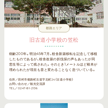
都路エリア
旧古道小学校の笠松
樹齢200年。明治45年7月、校舎新築移転を記念して移植
したものであるが、校舎改築の折伐採の声もあったが同
窓生等によって残された。そのとき1メートルほど根本が
埋められたが現在も昔と変わることなく息づいている。
住所／田村市都路町古道字北町24（古道小学校）
お問い合わせ／観光交流課
TEL／0247-81-2136