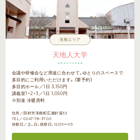
滝根エリア
天地人大学
会議や研修会など用途に合わせて、ゆとりのスペースで
多目的にご利用いただけます。（要予約）
多目的ホール／1日 3,150円
講義室1・2・3／1日 1,050円
※別途 冷暖房料
住所／田村市滝根町広瀬針湯33
TEL／0247-78-3700
休館日／土、日、祝祭日、12/29〜1/3