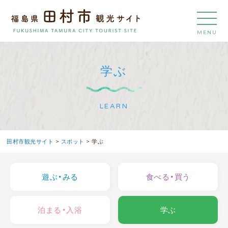
MENU
学ぶ
LEARN
田村市観光サイト
>
スポット
>
学ぶ
遊ぶ・みる
食べる・買う
泊まる・入浴
学ぶ