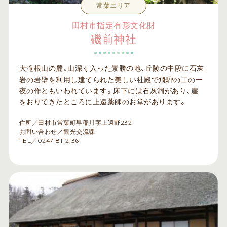
常葉エリア
田村市指定有形文化財
磯前神社
大滝根山の麓、山深く入った景勝の地、丘陵の中段に石灰
岩の岩壁を利用し建てられた美しい社殿で飛騨の工の一
夜の作ともいわれています。床下には石灰洞があり、崖
をおりてきたところに上遠薬師のお堂があります。
住所／田村市常葉町早稲川字上遠野232
お問い合わせ／観光交流課
TEL／0247-81-2136