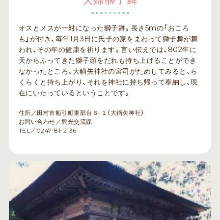
オスとメスが一対になった獅子舞。長さ5mの「おころ
も」が付き、毎年1月3日に氏子の家をまわって獅子舞が舞
われ、その年の健康を祈ります。言い伝えでは、802年に
天からふってきた獅子頭をだれも持ち上げることができ
なかったところ、大鏑矢神社の宮司がためしてみると、ら
くらくと持ち上がり、それを神社に持ち帰って奉納し、現
在にいたっているということです。
住所／田村市船引町東部台６-１（大鏑矢神社）
お問い合わせ／観光交流課
TEL／0247-81-2136