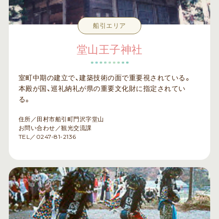
船引エリア
堂山王子神社
室町中期の建立で、建築技術の面で重要視されている。
本殿が国、巡礼納礼が県の重要文化財に指定されてい
る。
住所／田村市船引町門沢字堂山
お問い合わせ／観光交流課
TEL／0247-81-2136