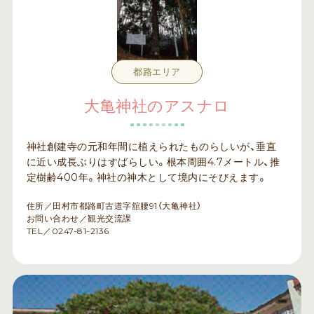
都路エリア
大亀神社のアスナロ
神社創建寺の元和年間に植えられたものらしいが、垂直
に近い成長ぶりはすばらしい。根本周囲4.7メートル、推
定樹齢400年。神社の神木として境内にそびえます。
住所／田村市都路町古道字舘腰91（大亀神社）
お問い合わせ／観光交流課
TEL／0247-81-2136