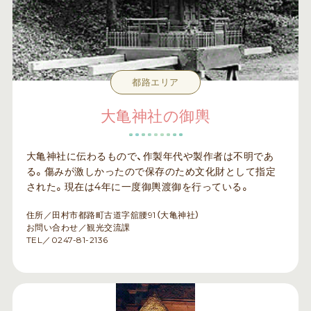
都路エリア
大亀神社の御輿
大亀神社に伝わるもので、作製年代や製作者は不明であ
る。傷みが激しかったので保存のため文化財として指定
された。現在は4年に一度御輿渡御を行っている。
住所／田村市都路町古道字舘腰91（大亀神社）
お問い合わせ／観光交流課
TEL／0247-81-2136