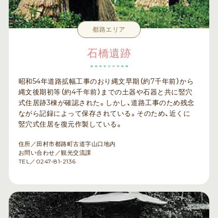
都路エリア
石橋遺跡
昭和54年道路拡幅工事のおり縄文早期（約7千年前）から
縄文後期初等（約4千年前）までの土器や石器と共に竪穴
式住居跡3棟が確認された。しかし、道路工事のため残念
ながら記録によって保存されている。そのため、近くに
竪穴式住居を復元作製している。
住所／田村市都路町古道字山口地内
お問い合わせ／観光交流課
TEL／0247-81-2136