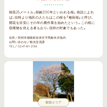
樹高25メートル、樹齢200年といわれる桜。俗説によれ
ば、往時より地区の人たちはこの桜を「種蒔桜」と呼び、
開花を目安にその年の農作業を始めたという。この桜に
収穫物を供える者もおり、信仰の対象でもあった。
住所／田村市都路町岩井沢字馬酔木沢地内
お問い合わせ／観光交流課
TEL／0247-81-2136
都路エリア