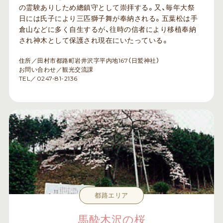
の霊験ありしため總鎮守として崇拝する。又、毎年大祭
日には氏子により三匹獅子舞が奉納される。五葉松は手
倉山などに多く自生するが、往時の信者により移植奉納
され神木として保護され現在にいたっている。
住所／田村市都路町岩井沢字平内地167（日鷲神社）
お問い合わせ／観光交流課
TEL／0247-81-2136
都路エリア
馬酔木沢の桜