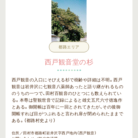
都路エリア
西戸観音堂の杉
西戸観音の入口にそびえる杉で樹齢や詳細は不明。西戸
観音は岩井沢に七観音八薬師あったと語り継がれるもの
のうちの一つで、田村百観音のひとつにも数えられてい
る。本尊は聖観世音で記録によると雄丈五尺六寸徳逸作
とある。御開帳は百年に一回とされてきたが、その後御
開帳すれば目がつぶれると言われ扉が閉められたままで
ある。（都路村史より）
住所／田村市都路町岩井沢字西戸地内（西戸観音）