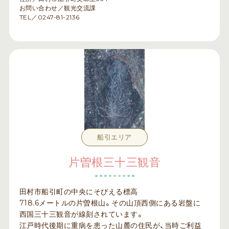
お問い合わせ／観光交流課
TEL／0247-81-2136
船引エリア
片曽根三十三観音
田村市船引町の中央にそびえる標高
718.6メートルの片曽根山。その山頂西側にある岩盤に
西国三十三観音が線刻されています。
江戸時代後期に重病を患った山麓の住民が、当時ご利益