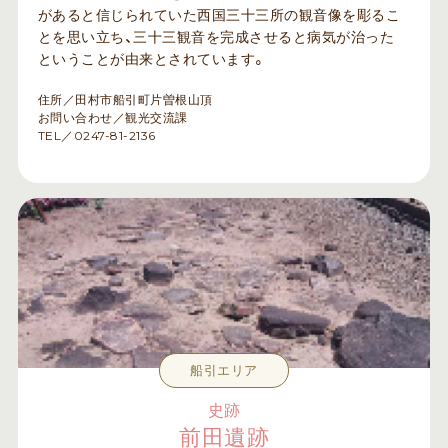
があると信じられていた西国三十三所の観音像を彫るこ
とを思い立ち、三十三観音を完成させると病気が治った
ということが由来とされています。
住所／田村市船引町片曽根山頂
お問い合わせ／観光交流課
TEL／0247-81-2136
船引エリア
史跡
前田遺跡