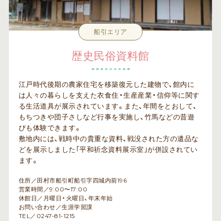
船引エリア
歴史民俗資料館
江戸時代後期の農家住宅を移築復元した建物で、館内に
は人々の暮らしを支えた衣食住・生産産業・信仰等に関す
る生活道具が展示されています。また、年間をとおして、
もちつきや団子さしなど行事を実施し、竹馬などの昔遊
びも体験できます。
敷地内には、戦時中の貴重な資料、戦没された方の遺品な
どを展示しました｢平和祈念資料展示室｣が併設されてい
ます。
住所／田村市船引町船引字四城内前196
営業時間／9:00〜17:00
休館日／月曜日・火曜日、年末年始
お問い合わせ／生涯学習課
TEL／0247-81-1215