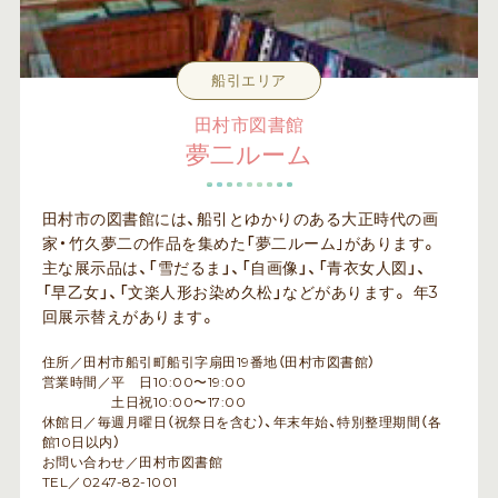
船引エリア
田村市図書館
夢二ルーム
田村市の図書館には、船引とゆかりのある大正時代の画
家・竹久夢二の作品を集めた「夢二ルーム｣があります。
主な展示品は、「雪だるま」、「自画像」、「青衣女人図」、
「早乙女」、「文楽人形お染め久松」などがあります。 年3
回展示替えがあります。
住所／田村市船引町船引字扇田19番地（田村市図書館）
営業時間／平 日10:00〜19:00
土日祝10:00〜17:00
休館日／毎週月曜日（祝祭日を含む）、年末年始、特別整理期間（各
館10日以内）
お問い合わせ／田村市図書館
TEL／0247-82-1001