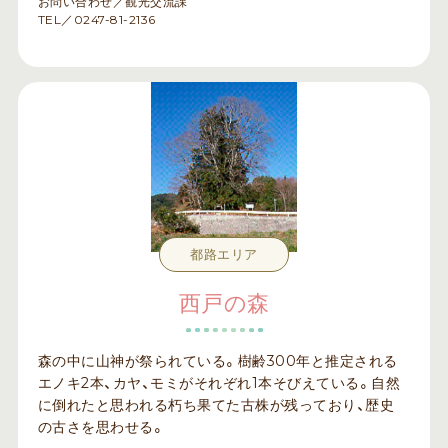
お問い合わせ／観光交流課
TEL／0247-81-2136
都路エリア
西戸の森
森の中に山神が祭られている。樹齢300年と推定される
エノキ2本、カヤ、モミがそれぞれ1本そびえている。自然
に倒れたと思われる朽ち果てた古株が残っており、歴史
の古さを思わせる。