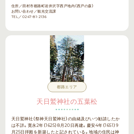
住所／田村市都路町岩井沢字西戸地内（西戸の森）
お問い合わせ／観光交流課
TEL／0247-81-2136
都路エリア
天日鷲神社の五葉松
天日鷲神社（祭神天日鷲神社）の由緒及びいつ勧請したか
は不詳。寛永2年（1625）8月20日再建。慶安4年（1651）9
月25日拝殿を新築したと記されている。地域の住民は神