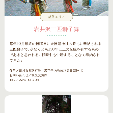
都路エリア
岩井沢三匹獅子舞
毎年10月最終の日曜日に天日鷲神社の祭礼に奉納される
三匹獅子で、少なくとも250年以上の伝統を有するもの
であると思われる。戦時中も中断することなく奉納され
てきた。
住所／田村市都路町岩井沢字平内地167（天日鷲神社）
お問い合わせ／観光交流課
TEL／0247-81-2136