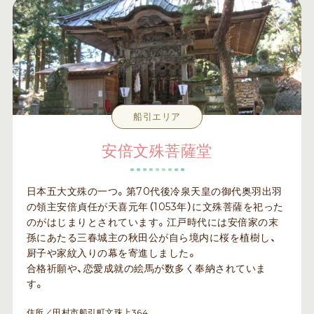
船引エリア
安倍文殊菩薩堂
日本五大文殊の一つ。第70代後冷泉天皇の御代奥羽出羽
の領主安倍貞任が天喜元年（1053年）に文殊菩薩を祀った
のがはじまりとされています。江戸時代には安倍家の末
孫にあたる三春城主の秋田公が自ら境内に桜を植樹し、
厨子や家紋入りの幕を寄進しました。
合格祈願や、恋愛成就の絵馬が数多く奉納されていま
す。
住所／田村市船引町文珠上364