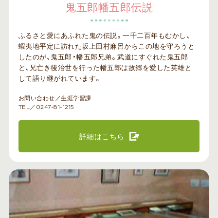
鬼五郎幡五郎伝説
ふるさと愛にあふれた鬼の伝説。一千二百年もむかし、
蝦夷地平定に訪れた坂上田村麻呂からこの地を守ろうと
したのが、鬼五郎・幡五郎兄弟。武道にすぐれた鬼五郎
と、兄亡き後治世を行った幡五郎は故郷を愛した英雄と
して語り継がれています。
お問い合わせ／生涯学習課
TEL／0247-81-1215
詳細はこちら