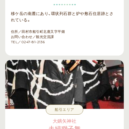
移ケ岳の南麓にあり、環状列石群と炉や敷石住居跡とさ
れている。
住所／田村市船引町北鹿又字平畑
お問い合わせ／観光交流課
TEL／0247-81-2136
船引エリア
大鏑矢神社
夫婦獅子舞