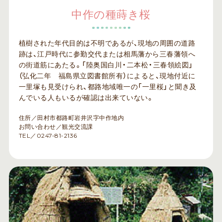
中作の種蒔き桜
植樹された年代目的は不明であるが、現地の周囲の道路
跡は、江戸時代に参勤交代または相馬藩から三春藩領へ
の街道筋にあたる。「陸奥国白川・二本松・三春領絵図」
（弘化二年 福島県立図書館所有）によると、現地付近に
一里塚も見受けられ、都路地域唯一の「一里桜」と聞き及
んでいる人もいるが確認は出来ていない。
住所／田村市都路町岩井沢字中作地内
お問い合わせ／観光交流課
TEL／0247-81-2136