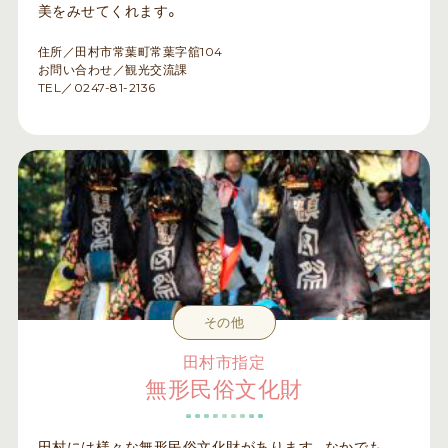
美をみせてくれます。
住所／田村市常葉町常葉字舘104
お問い合わせ／観光交流課
TEL／0247-81-2136
その他
田村市指定
無形民俗文化財
田村には様々な無形民俗文化財があります。なかでも、