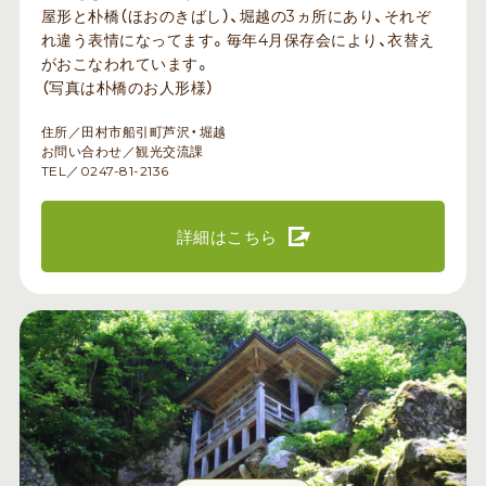
屋形と朴橋（ほおのきばし）、堀越の3ヵ所にあり、それぞ
れ違う表情になってます。毎年4月保存会により、衣替え
がおこなわれています。
（写真は朴橋のお人形様）
住所／田村市船引町芦沢・堀越
お問い合わせ／観光交流課
TEL／0247-81-2136
詳細はこちら