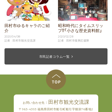
田村市ゆるキャラのご紹
昭和時代にタイムスリッ
介
プ⁉「小さな歴史資料館」
2020/04/08
2020/02/28
記者 : 田村市観光交流課
記者 : 田村市復興応援隊
市民記者コラム一覧
田村市観光交流課
お問い合わせ先 ：
〒963-4393 福島県田村市船引町船引字畑添76番地2