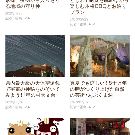
形様 疫病から人々を守
ときわ」 絶景を眺めながら
る地域の守り神
楽しむ本格BBQとお泊り
プラン
2020/11/25
記者 : 福島TRIP
2020/09/29
記者 : 福島TRIP
県内最大級の天体望遠鏡
真夏でも涼しい！ 8千万年
で宇宙の神秘をのぞいて
の時がつくり上げた自然
みよう！「星の村天文台」
の芸術・あぶくま洞
2020/08/07
2020/07/16
記者 : 福島TRIP
記者 : 福島TRIP