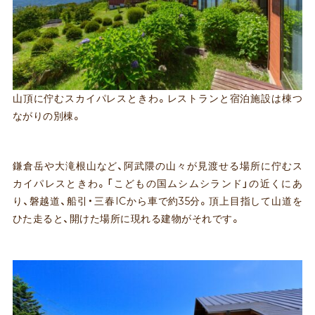
山頂に佇むスカイパレスときわ。レストランと宿泊施設は棟つ
ながりの別棟。
鎌倉岳や大滝根山など、阿武隈の山々が見渡せる場所に佇むス
カイパレスときわ。「こどもの国ムシムシランド」の近くにあ
り、磐越道、船引・三春ICから車で約35分。頂上目指して山道を
ひた走ると、開けた場所に現れる建物がそれです。