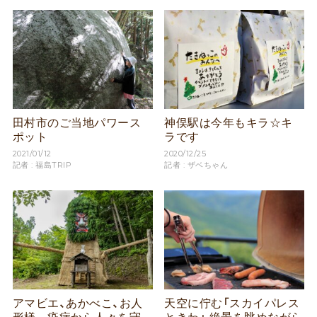
田村市のご当地パワース
神俣駅は今年もキラ☆キ
ポット
ラです
2021/01/12
2020/12/25
記者 : 福島TRIP
記者 : ザベちゃん
アマビエ、あかべこ、お人
天空に佇む「スカイパレス