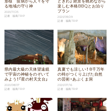
形様 疫病から人々を守
ときわ」 絶景を眺めながら
る地域の守り神
楽しむ本格BBQとお泊り
プラン
2020/11/25
記者 : 福島TRIP
2020/09/29
記者 : 福島TRIP
県内最大級の天体望遠鏡
真夏でも涼しい！ 8千万年
で宇宙の神秘をのぞいて
の時がつくり上げた自然
みよう！「星の村天文台」
の芸術・あぶくま洞
2020/08/07
2020/07/16
記者 : 福島TRIP
記者 : 福島TRIP