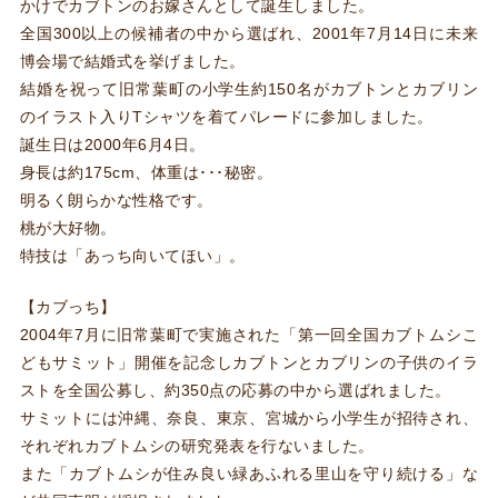
かけでカブトンのお嫁さんとして誕生しました。
全国300以上の候補者の中から選ばれ、2001年7月14日に未来
博会場で結婚式を挙げました。
結婚を祝って旧常葉町の小学生約150名がカブトンとカブリン
のイラスト入りTシャツを着てパレードに参加しました。
誕生日は2000年6月4日。
身長は約175cm、体重は･･･秘密。
明るく朗らかな性格です。
桃が大好物。
特技は「あっち向いてほい」。
【カブっち】
2004年7月に旧常葉町で実施された「第一回全国カブトムシこ
どもサミット」開催を記念しカブトンとカブリンの子供のイラ
ストを全国公募し、約350点の応募の中から選ばれました。
サミットには沖縄、奈良、東京、宮城から小学生が招待され、
それぞれカブトムシの研究発表を行ないました。
また「カブトムシが住み良い緑あふれる里山を守り続ける」な