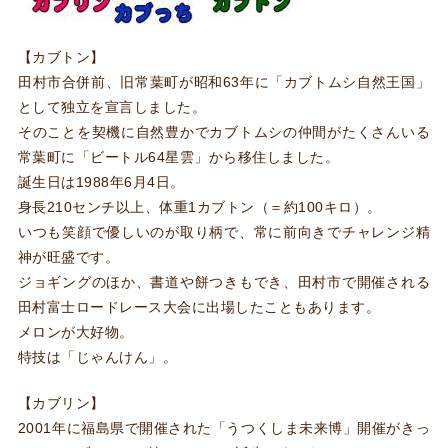
【カブトン】
田村市合併前、旧常葉町が昭和63年に「カブトムシ自然王国」
として独立を宣言しました。
そのことを契機に自然豊かでカブトムシの仲間がたくさんいる
常葉町に「ビートル64星雲」から移住しました。
誕生日は1988年6月4日。
身長210センチ以上、体重1カブトン（＝約100キロ）。
いつも笑顔で優しいのが取り柄で、常に前向きでチャレンジ精
神が旺盛です。
ジョギングのほか、書道や餅つきもでき、田村市で開催される
田村富士ロードレース大会に出場したこともあります。
メロンが大好物。
特技は「じゃんけん」。
【カブリン】
2001年に福島県で開催された「うつくしま未来博」開催がきっ