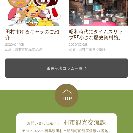
田村市ゆるキャラのご紹
昭和時代にタイムスリッ
介
プ⁉「小さな歴史資料館」
2020/04/08
2020/02/28
記者 : 田村市観光交流課
記者 : 田村市復興応援隊
市民記者コラム一覧
田村市観光交流課
お問い合わせ先 ：
〒963-4393 福島県田村市船引町船引字畑添76番地2