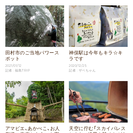
田村市のご当地パワース
神俣駅は今年もキラ☆キ
ポット
ラです
2021/01/12
2020/12/25
記者 : 福島TRIP
記者 : ザベちゃん
アマビエ、あかべこ、お人
天空に佇む「スカイパレス