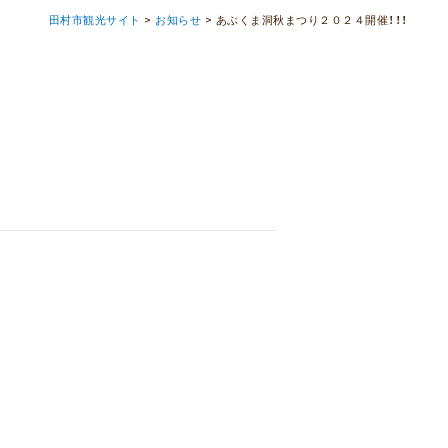
田村市観光サイト
>
お知らせ
>
あぶくま洞秋まつり２０２４開催！！！