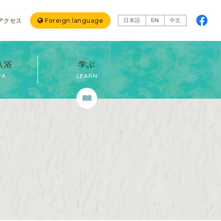
アクセス
Foreign language
日本語
EN
中文
入浴
学ぶ
PA
LEARN