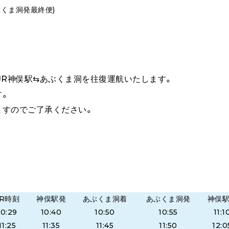
ぶくま洞発最終便)
、JR神俣駅⇆あぶくま洞を往復運航いたします。
す。
すのでご了承ください。
JR時刻
神俣駅発
あぶくま洞着
あぶくま洞発
神俣
10:29
10:40
10:50
10:55
11:1
11:25
11:35
11:45
11:50
12:0