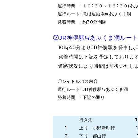
運行時間 ：１０：３０～１６：３０(あ
運行ルート：滝根運動場⇆あぶくま洞
発着時間 ：約30分間隔
②JR神俣駅⇆あぶくま洞ルート
10時40分よりJR神俣駅を発車し
発着時間は下記を予定しておりま
道路状況により時間は前後いたしま
〇シャトルバス内容
運行ルート：JR神俣駅⇆あぶくま洞
発着時間 ：下記の通り
行き先
1
上り 小野新町行
2
下り 郡山行