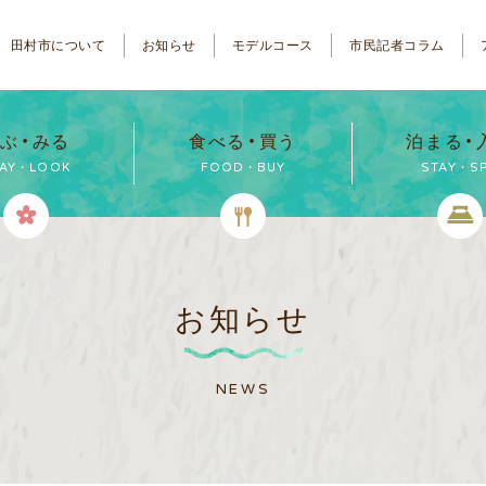
田村市について
お知らせ
モデルコース
市民記者コラム
ぶ・みる
食べる・買う
泊まる・
LAY・LOOK
FOOD・BUY
STAY・S
お知らせ
NEWS