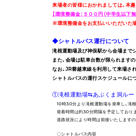
来場者の皆様におかれましては、本
【環境整備金：５００円（中学生以下無
※環境整備金をお支払いいただいた
◆シャトルバス運行について
滝根運動場及び神俣駅から会場まで
また、会場は駐車台数が限られますの
なお、JR磐越東線を利用して来場さ
シャトルバスの運行スケジュールにつ
①滝根運動場⇆あぶくま洞ルー
10時30分より滝根運動場を発車し、滝
発着時間は約30分間隔を予定しており
道路状況により時間は前後いたしますの
〇シャトルバス内容