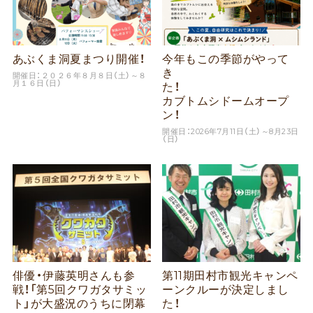
あぶくま洞夏まつり開催！
今年もこの季節がやって
き
開催日：２０２６年８月８日（土）～８
月１６日（日）
た
カブトムシドームオープ
ン！
開催日：2026年7月11日（土）～8月23日
（日）
俳優・伊藤英明さんも参
第11期田村市観光キャンペ
戦！「第5回クワガタサミッ
ーンクルーが決定しまし
ト」が大盛況のうちに閉幕
た！