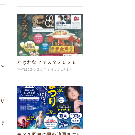
ときわ盆フェスタ２０２６
音と
開催日：２０２６年８月１５日（土）
より
きま
第３１回鬼の里納涼夏まつり