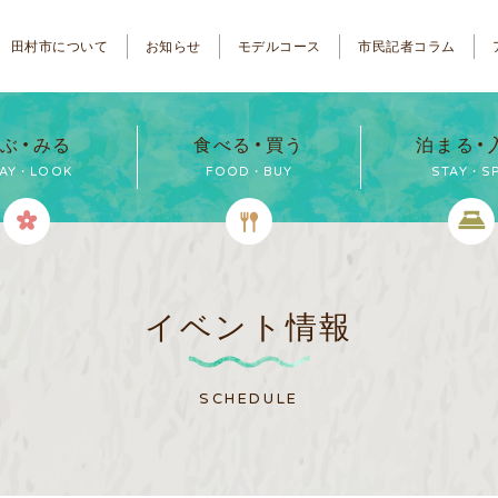
田村市について
お知らせ
モデルコース
市民記者コラム
ぶ・みる
食べる・買う
泊まる・
LAY・LOOK
FOOD・BUY
STAY・S
イベント情報
SCHEDULE