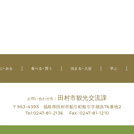
ぶ・みる
食べる・買う
泊まる・入浴
学ぶ
田村市観光交流課
お問い合わせ先 ：
〒963-4393 福島県田村市船引町船引字畑添76番地2
Tel:
0247-81-2136
Fax：0247-81-1210