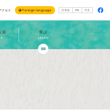
アクセス
Foreign language
日本語
EN
中文
入浴
学ぶ
PA
LEARN