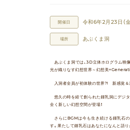
令和6年2月23日（金
開催日
あぶくま洞
場所
あぶくま洞では、3D立体ホログラム映像
光が織りなす幻想世界～幻想美×Generativ
入洞者全員が初体験の世界?! 新感覚＆
悠久の時を経て創られた鍾乳洞にデジタ
全く新しい幻想空間が登場！
さらにBGMは今も生き続ける鍾乳石の
す。果たして鍾乳石はあなたになんと語り