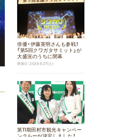
俳優・伊藤英明さんも参戦！
「第5回クワガタサミット」が
大盛況のうちに閉幕
開催日：2026.6.27(土)
催
第11期田村市観光キャンペー
ンクルーが決定しました！