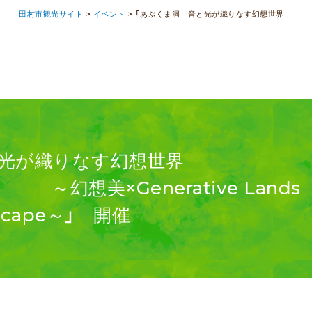
田村市観光サイト
>
イベント
>
「あぶくま洞 音と光が織りなす幻想世界
 音と光が織りなす幻想世界
nerative Lands
cape～」 開催