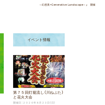
 ～幻想美×Generative Landscape～」 開催
イベント情報
第７５回灯籠流し（川ねぶた）
と花火大会
開催日：２０２６年８月２３日（日）