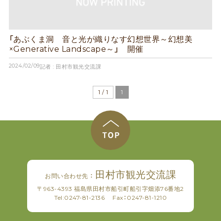
「あぶくま洞 音と光が織りなす幻想世界～幻想美
×Generative Landscape～」 開催
2024/02/09
記者 : 田村市観光交流課
1 / 1
1
田村市観光交流課
お問い合わせ先 ：
〒963-4393 福島県田村市船引町船引字畑添76番地2
Tel:
0247-81-2136
Fax：0247-81-1210